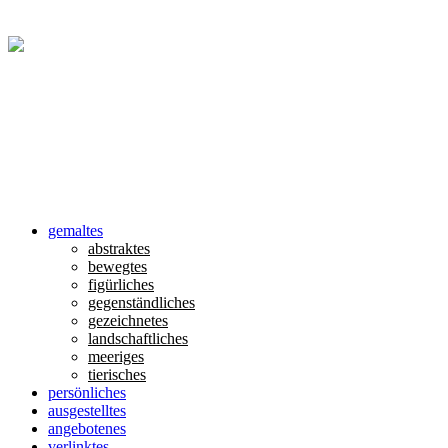
gemaltes
abstraktes
bewegtes
figürliches
gegenständliches
gezeichnetes
landschaftliches
meeriges
tierisches
persönliches
ausgestelltes
angebotenes
verlinktes