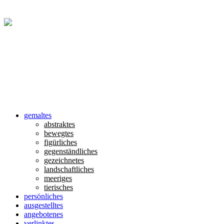
gemaltes
abstraktes
bewegtes
figürliches
gegenständliches
gezeichnetes
landschaftliches
meeriges
tierisches
persönliches
ausgestelltes
angebotenes
verlinktes