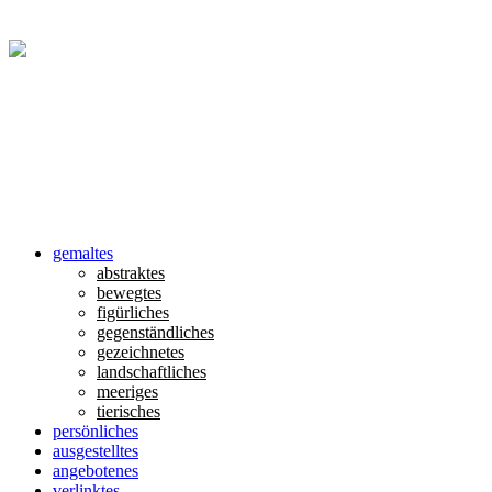
gemaltes
abstraktes
bewegtes
figürliches
gegenständliches
gezeichnetes
landschaftliches
meeriges
tierisches
persönliches
ausgestelltes
angebotenes
verlinktes